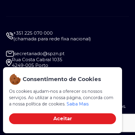
+351 225 070 000
(chamada para rede fixa nacional)
secretariado@spzn.pt
Rua Costa Cabral 1035
4249-005 Porto
Consentimento de Cookies
Segunda a Sexta - 9:30 às 12:30 e das 14:00 às
18:00
Os cookies ajudam-nos a oferecer os nossos
serviços. Ao utilizar a nossa página, concorda com
a nossa política de cookies.
Saiba Mais
Copyright © 2026 SPZN. Todos os direitos reservados.
Aceitar