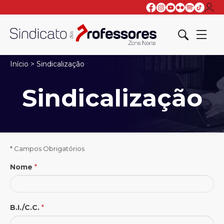
Início
>
Sindicalização
Sindicalização
* Campos Obrigatórios
Nome
*
B.I./C.C.
*