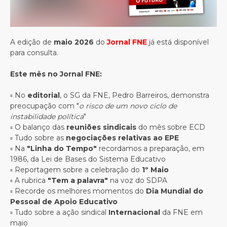
A edição de
maio 2026
do
Jornal FNE
já está disponível
para consulta.
Este mês no Jornal FNE:
▫️ No
editorial
, o SG da FNE, Pedro Barreiros, demonstra
preocupação com "
o risco de um novo ciclo de
instabilidade política
"
▫️ O balanço das
reuniões sindicais
do mês sobre ECD
▫️ Tudo sobre as
negociações relativas ao EPE
▫️ Na
"Linha do Tempo"
recordamos a preparação, em
1986, da Lei de Bases do Sistema Educativo
▫️ Reportagem sobre a celebração do
1º Maio
▫️ A rubrica
"Tem a palavra"
na voz do SDPA
▫️ Recorde os melhores momentos do
Dia Mundial do
Pessoal de Apoio Educativo
▫️ Tudo sobre a ação sindical
Internacional
da FNE em
maio