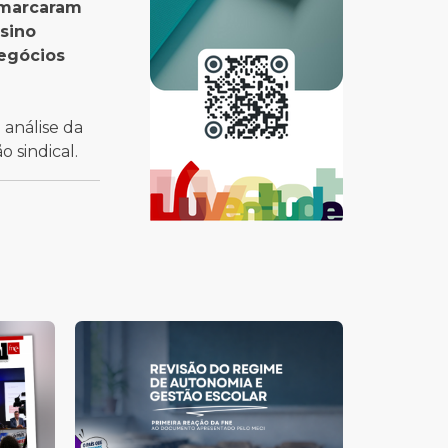
, marcaram
nsino
Negócios
 análise da
 sindical.