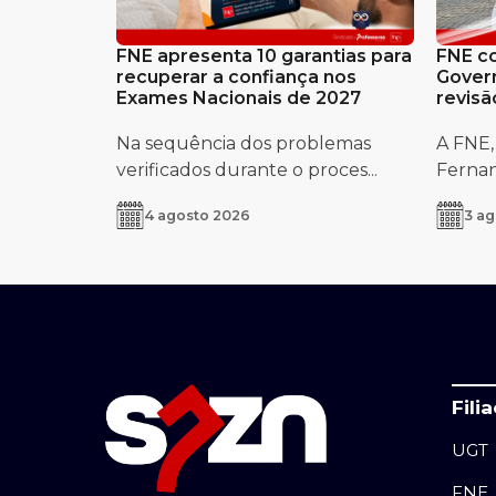
FNE apresenta 10 garantias para
FNE co
recuperar a confiança nos
Govern
Exames Nacionais de 2027
revisã
Portug
Na sequência dos problemas
A FNE,
verificados durante o proces...
Fernand
4 agosto 2026
3 ag
Fili
UGT
FNE