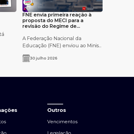
FNE envia primeira reação à
proposta do MECI para a
revisão do Regime de
Autonomia e Gestão Escolar
tá
A Federação Nacional da
Educação (FNE) enviou ao Minis...
30 julho 2026
mações
Outros
tos
Vencimentos
ção
Legislação