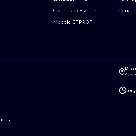
AP
Calendário Escolar
Concur
Moodle CFPROF
Rua 
4249
Segu
ados.