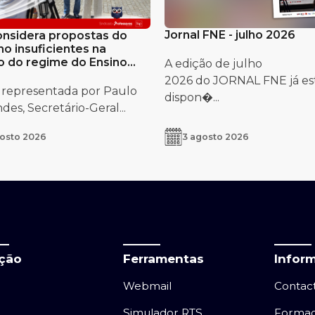
Jornal FNE - julho 2026
nsidera propostas do
o insuficientes na
o do regime do Ensino
A edição de julho
uês no Estrangeiro
2026 do JORNAL FNE já es
 representada por Paulo
dispon�...
es, Secretário-Geral...
osto 2026
3 agosto 2026
ação
Ferramentas
Infor
Webmail
Contac
Simulador RTS
Forma