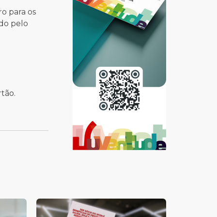
ro para os
ado pelo
rtão.