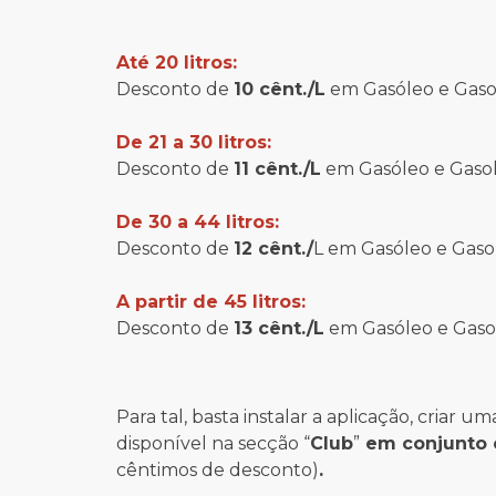
Até 20 litros:
Desconto de
10 cênt./L
em Gasóleo e Gaso
De 21 a 30 litros:
Desconto de
11 cênt./L
em Gasóleo e Gaso
De 30 a 44 litros:
Desconto de
12 cênt./
L em Gasóleo e Gaso
A partir de 45 litros:
Desconto de
13 cênt./L
em Gasóleo e Gaso
Para tal, basta instalar a aplicação, cria
disponível na secção “
Club
”
em conjunto 
cêntimos de desconto)
.