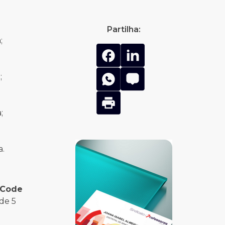
Partilha:
a;
;
a;
a.
 Code
de 5