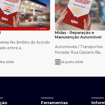
l
Midas - Reparação e
Manutenção Automóvel
neiras No âmbito do Acordo
Automóveis / Transportes
do entre a...
Morada: Rua Daciano Ba...
ulho 2026
22 junho 2026
ação
Ferramentas
Infor