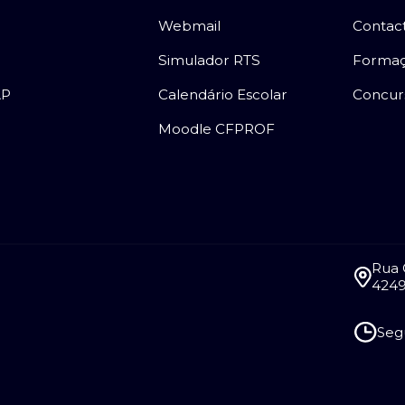
Webmail
Contac
Simulador RTS
Forma
AP
Calendário Escolar
Concur
Moodle CFPROF
Rua 
4249
Segu