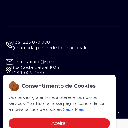
+351 225 070 000
(chamada para rede fixa nacional)
secretariado@spzn.pt
Rua Costa Cabral 1035
4249-005 Porto
Consentimento de Cookies
Segunda a Sexta - 9:30 às 12:30 e das 14:00 às
18:00
Os cookies ajudam-nos a oferecer os nossos
serviços. Ao utilizar a nossa página, concorda com
a nossa política de cookies.
Saiba Mais
Copyright © 2026 SPZN. Todos os direitos reservados.
Aceitar