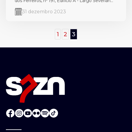
dos Ferreiros, nº 191, Edifício A - Largo Severian...
31 dezembro 2023
1
2
3