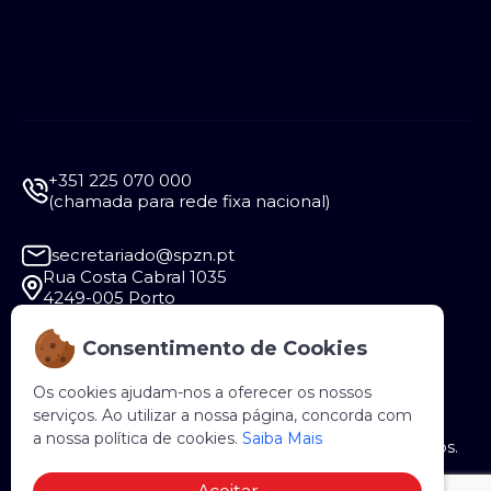
+351 225 070 000
(chamada para rede fixa nacional)
secretariado@spzn.pt
Rua Costa Cabral 1035
4249-005 Porto
Consentimento de Cookies
Segunda a Sexta - 9:30 às 12:30 e das 14:00 às
18:00
Os cookies ajudam-nos a oferecer os nossos
serviços. Ao utilizar a nossa página, concorda com
a nossa política de cookies.
Saiba Mais
Copyright © 2026 SPZN. Todos os direitos reservados.