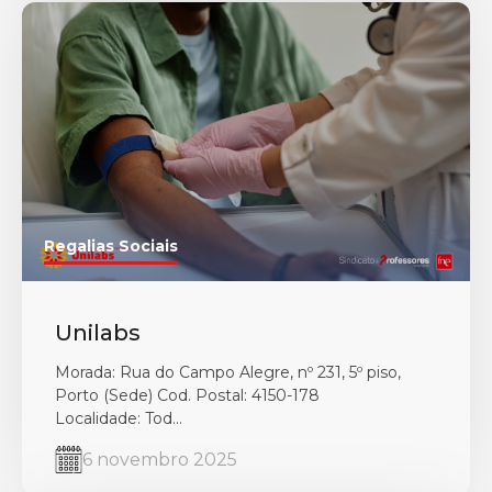
Regalias Sociais
Unilabs
Morada: Rua do Campo Alegre, nº 231, 5º piso,
Porto (Sede) Cod. Postal: 4150-178
Localidade: Tod...
6 novembro 2025